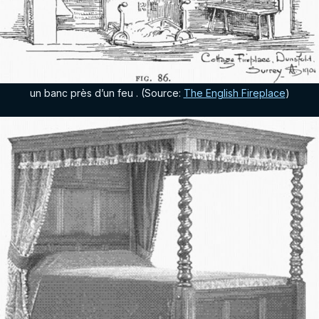
un banc près d’un feu . (Source:
The English Fireplace
)