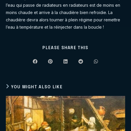
l’eau qui passe de radiateurs en radiateurs est de moins en
moins chaude et arrive à la chaudière bien refroidie. La
chaudière devra alors tourner à plein régime pour remettre
l’eau à température et la réinjecter dans la boucle !
SHARE
PLEASE SHARE THIS
THIS
CONTENT
Opens
Opens
Opens
Opens
Opens
in
in
in
in
in
a
a
a
a
a
new
new
new
new
new
window
window
window
window
window
YOU MIGHT ALSO LIKE