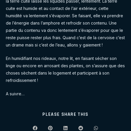
la terre cuite laisse les liquides passer, lentement. La terre
cuite est humide et au contact de l’air extérieur, cette
humidité va lentement s’évaporer. Se faisant, elle va prendre
de l’énergie dans l’amphore et refroidir son contenu. Une
partie du contenu va donc lentement s’évaporer pour que le
reste puisse rester plus frais. Quand c’est de la cervoise c’est
un drame mais si c’est de l’eau, allons y gaiement !
En humidifiant nos rideaux, notre lit, en faisant sécher son
linge ou encore en arrosant des plantes, on s’assure que des
choses sèchent dans le logement et participent à son
refroidissement !
A suivre…
SHARE
PLEASE SHARE THIS
THIS
CONTENT
Opens
Opens
Opens
Opens
Opens