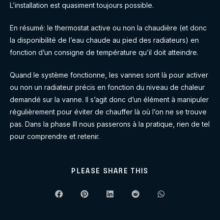
L’installation est quasiment toujours possible.
En résumé: le thermostat active ou non la chaudière (et donc
la disponibilité de l’eau chaude au pied des radiateurs) en
fonction d’un consigne de température qu’il doit atteindre.
Quand le système fonctionne, les vannes sont là pour activer
ou non un radiateur précis en fonction du niveau de chaleur
demandé sur la vanne. Il s’agit donc d’un élément à manipuler
régulièrement pour éviter de chauffer là où l’on ne se trouve
pas. Dans la phase III nous passerons à la pratique, rien de tel
pour comprendre et retenir.
SHARE
PLEASE SHARE THIS
THIS
CONTENT
Opens
Opens
Opens
Opens
Opens
in
in
in
in
in
a
a
a
a
a
new
new
new
new
new