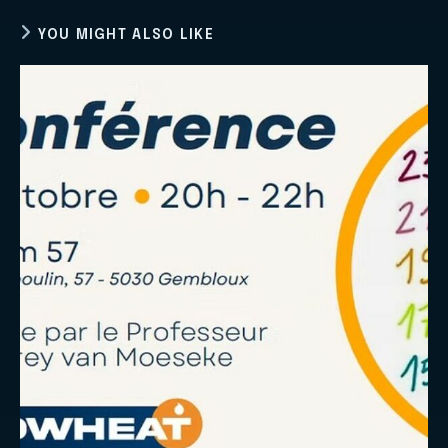
window
window
window
window
window
YOU MIGHT ALSO LIKE