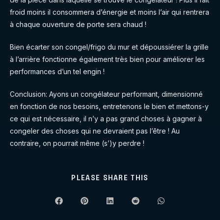
froid moins il consommera d’énergie et moins l’air qui rentrera
à chaque ouverture de porte sera chaud !
Bien écarter son congel/frigo du mur et dépoussiérer la grille
à l’arrière fonctionne également très bien pour améliorer les
performances d’un tel engin !
Conclusion: Ayons un congélateur performant, dimensionné
en fonction de nos besoins, entretenons le bien et mettons-y
ce qui est nécessaire, il n’y a pas grand choses à gagner à
congeler des choses qui ne devraient pas l’être ! Au
contraire, on pourrait même (s’)y perdre !
SHARE
PLEASE SHARE THIS
THIS
CONTENT
Opens
Opens
Opens
Opens
Opens
in
in
in
in
in
a
a
a
a
a