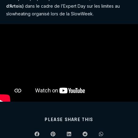
d’Artois)
dans le cadre de l’Expert Day sur les limites au
slowheating organisé lors de la SlowWeek.
SHARE
PLEASE SHARE THIS
THIS
CONTENT
Opens
Opens
Opens
Opens
Opens