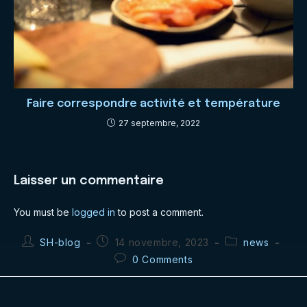
Faire correspondre activité et température
27 septembre, 2022
Laisser un commentaire
You must be
logged in
to post a comment.
Post
Post
Post
SH-blog
14 novembre, 2023
news
author:
published:
category:
Post
0 Comments
comments: