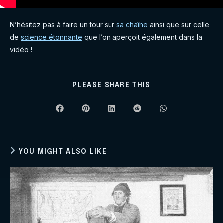
N’hésitez pas à faire un tour sur
sa chaîne
ainsi que sur celle
de
science étonnante
que l’on aperçoit également dans la
vidéo !
SHARE
PLEASE SHARE THIS
THIS
CONTENT
Opens
Opens
Opens
Opens
Opens
in
in
in
in
in
a
a
a
a
a
new
new
new
new
new
window
window
window
window
window
YOU MIGHT ALSO LIKE